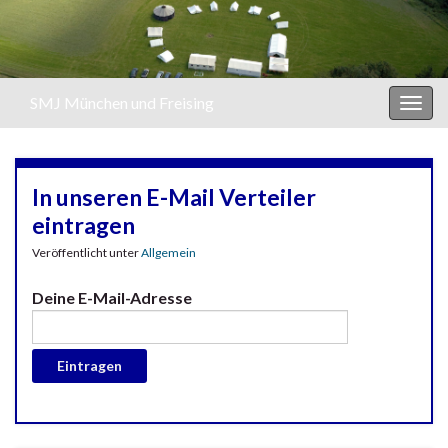
SMJ München und Freising
Navi
umsc
In unseren E-Mail Verteiler
eintragen
Veröffentlicht unter
Allgemein
Deine E-Mail-Adresse