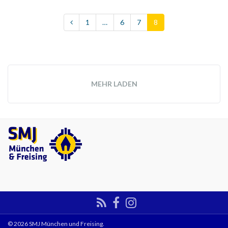
1
…
6
7
8
MEHR LADEN
© 2026 SMJ München und Freising.