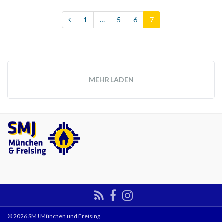
1
…
5
6
7
MEHR LADEN
© 2026 SMJ München und Freising.